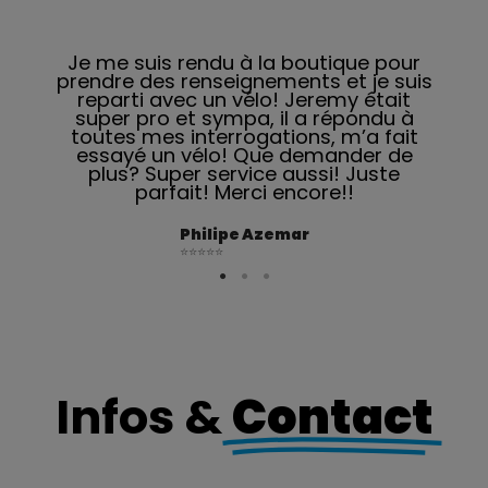
ur
Je me suis rendu à la boutique pour
U
s
prendre des renseignements et je suis
reparti avec un vélo! Jeremy était
s
super pro et sympa, il a répondu à
toutes mes interrogations, m’a fait
essayé un vélo! Que demander de
plus? Super service aussi! Juste
parfait! Merci encore!!
Philipe Azemar
⭐️⭐️⭐️⭐️⭐️
Infos &
Contact