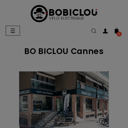
Basculer
☰
la
0
navigation
BO BICLOU Cannes