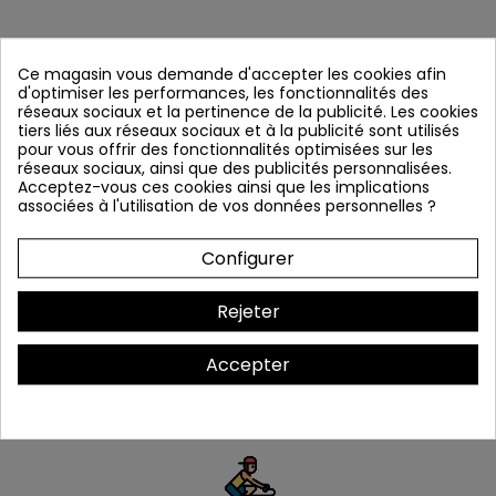
Ce magasin vous demande d'accepter les cookies afin
d'optimiser les performances, les fonctionnalités des
réseaux sociaux et la pertinence de la publicité. Les cookies
Nos
Services
tiers liés aux réseaux sociaux et à la publicité sont utilisés
pour vous offrir des fonctionnalités optimisées sur les
réseaux sociaux, ainsi que des publicités personnalisées.
Acceptez-vous ces cookies ainsi que les implications
associées à l'utilisation de vos données personnelles ?
Configurer
Chez BO BICLOU Cannes on vous
propose de nombreux services
Rejeter
premium afin de faciliter votre
pratique du vélo électrique au
Accepter
quotidien
Essai vélo électrique