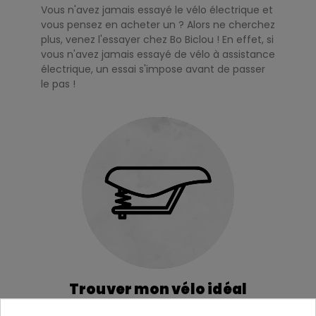
Vous n'avez jamais essayé le vélo électrique et
vous pensez en acheter un ? Alors ne cherchez
plus, venez l'essayer chez Bo Biclou ! En effet, si
vous n'avez jamais essayé de vélo à assistance
électrique, un essai s'impose avant de passer
le pas !
Trouver mon vélo idéal