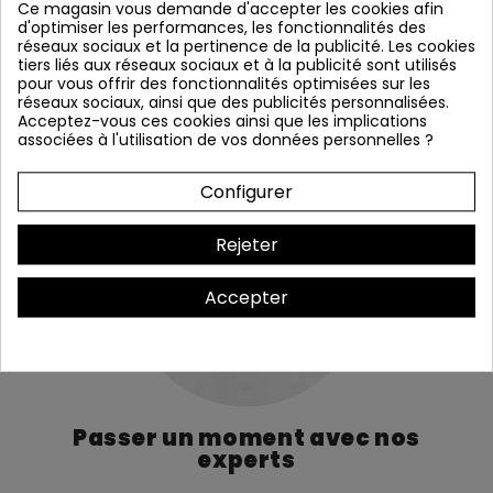
C'est vrai qu'avec tous ces termes : Wh, Open
Ce magasin vous demande d'accepter les cookies afin
ou classique, purion... on s'y perd un peu ! Alors
d'optimiser les performances, les fonctionnalités des
réseaux sociaux et la pertinence de la publicité. Les cookies
le mieux pour connaitre la gamme de vélos qui
tiers liés aux réseaux sociaux et à la publicité sont utilisés
vous ressemble c'est de l'essayer ! Cela vous
pour vous offrir des fonctionnalités optimisées sur les
permettra aussi de trouver la taille qui vous
réseaux sociaux, ainsi que des publicités personnalisées.
correspond !
Acceptez-vous ces cookies ainsi que les implications
associées à l'utilisation de vos données personnelles ?
Configurer
Rejeter
Accepter
Passer un moment avec nos
experts