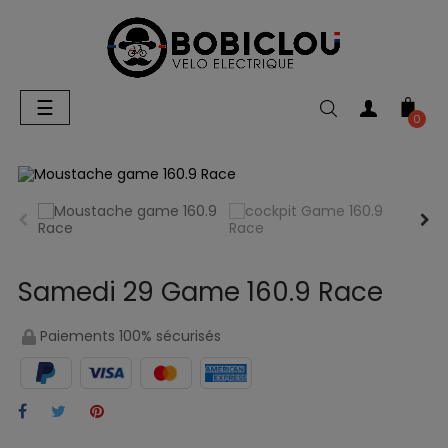
Basculer
☰
la
0
navigation
Samedi 29 Game 160.9 Race
Paiements 100% sécurisés