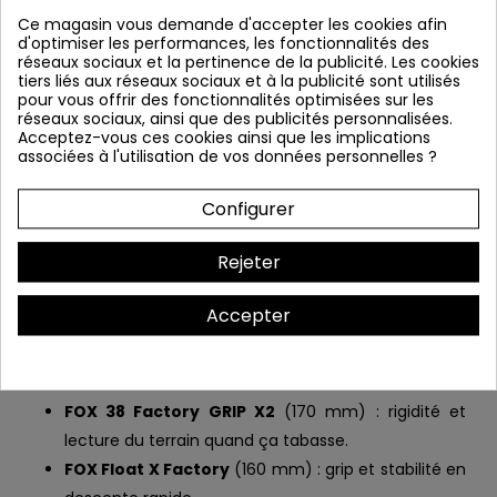
d’encaisser quand on attaque. C’est un vélo fait pour
Ce magasin vous demande d'accepter les cookies afin
rouler vite, fort, et garder du contrôle sur les sections
d'optimiser les performances, les fonctionnalités des
les plus engagées. Découvrez le
comparatif Game 150
réseaux sociaux et la pertinence de la publicité. Les cookies
tiers liés aux réseaux sociaux et à la publicité sont utilisés
vs 160
pour vous offrir des fonctionnalités optimisées sur les
réseaux sociaux, ainsi que des publicités personnalisées.
Bosch CX-R : le mode Race qui
Acceptez-vous ces cookies ainsi que les implications
change le rythme
associées à l'utilisation de vos données personnelles ?
Le
Bosch Performance Line CX-R
(Smart System)
Configurer
offre une assistance très dynamique, avec
100 Nm
et
un comportement particulièrement réactif en
mode
Rejeter
Race
: parfait pour les relances, les sorties chrono, et
les montées où l’on veut garder de la vitesse.
Accepter
Suspensions FOX Factory Kashima :
précision et maintien
FOX 38 Factory GRIP X2
(170 mm) : rigidité et
lecture du terrain quand ça tabasse.
FOX Float X Factory
(160 mm) : grip et stabilité en