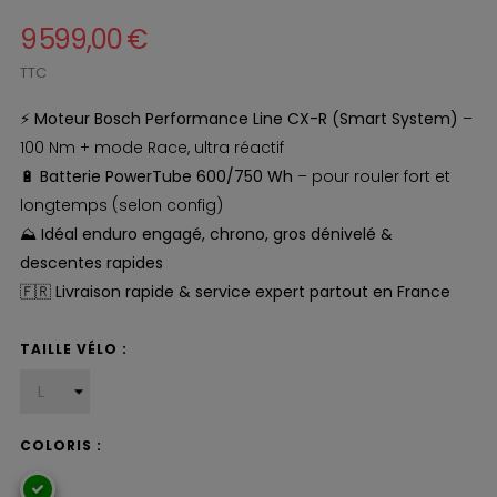
9 599,00 €
TTC
⚡
Moteur Bosch Performance Line CX-R (Smart System)
–
100 Nm + mode Race, ultra réactif
🔋
Batterie PowerTube 600/750 Wh
– pour rouler fort et
longtemps (selon config)
⛰️
Idéal enduro engagé, chrono, gros dénivelé &
descentes rapides
🇫🇷
Livraison rapide & service expert partout en France
TAILLE VÉLO :
COLORIS :