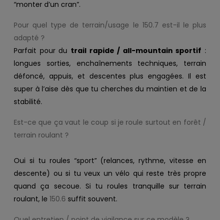
“monter d’un cran”.
Pour quel type de terrain/usage le 150.7 est-il le plus
adapté ?
Parfait pour du
trail rapide / all-mountain sportif
:
longues sorties, enchaînements techniques, terrain
défoncé, appuis, et descentes plus engagées. Il est
super à l’aise dès que tu cherches du maintien et de la
stabilité.
Est-ce que ça vaut le coup si je roule surtout en forêt /
terrain roulant ?
Oui si tu roules “sport” (relances, rythme, vitesse en
descente) ou si tu veux un vélo qui reste très propre
quand ça secoue. Si tu roules tranquille sur terrain
roulant, le
150.6
suffit souvent.
Quel entretien / point de vigilance sur ce modèle ?