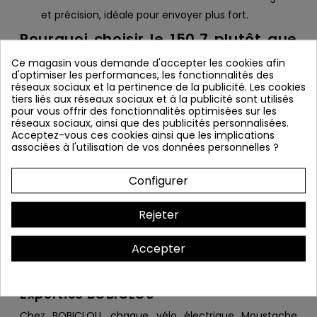
et précision, idéale pour envoyer plus fort.
Pourquoi choisir le 150.7 plutôt que
le 150.6 ?
Ce magasin vous demande d'accepter les cookies afin
d'optimiser les performances, les fonctionnalités des
Vous voulez une
fourche FOX 36
pour gagner en
réseaux sociaux et la pertinence de la publicité. Les cookies
stabilité et en tenue dans le défoncé.
tiers liés aux réseaux sociaux et à la publicité sont utilisés
pour vous offrir des fonctionnalités optimisées sur les
Vous roulez vite et vous cherchez un vélo qui
reste
réseaux sociaux, ainsi que des publicités personnalisées.
posé
dans les successions d’obstacles.
Acceptez-vous ces cookies ainsi que les implications
associées à l'utilisation de vos données personnelles ?
Vous aimez les longues sorties : autonomie
annoncée jusqu’à
129 km
selon configuration.
Configurer
Pour qui ?
Rejeter
Riders trail/all-mountain qui alternent
montées
longues
+
descentes engagées
.
Accepter
Ceux qui veulent un VTTAE capable de
progresser
en pilotage sans changer de vélo.
Expertise BOBICLOU
Chez BOBICLOU, chaque vélo électrique Moustache