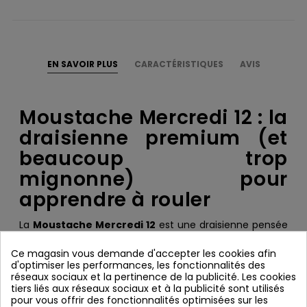
EN SAVOIR PLUS
CARACTÉRISTIQUES
AVIS
Moustache Mercredi 12 : la
draisienne premium (et
beaucoup trop
mignonne) pour
apprendre à rouler
La
Moustache Mercredi 12
est une draisienne pensée
pour apprendre l’essentiel :
l’équilibre
. Pas de pédales,
Ce magasin vous demande d'accepter les cookies afin
pas de stress : l’enfant contrôle sa vitesse avec ses
d'optimiser les performances, les fonctionnalités des
réseaux sociaux et la pertinence de la publicité. Les cookies
pieds, prend confiance, et progresse naturellement
tiers liés aux réseaux sociaux et à la publicité sont utilisés
vers le “grand vélo”. C’est la solution idéale pour
pour vous offrir des fonctionnalités optimisées sur les