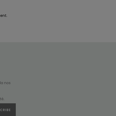
ent.
la nos
ité
.
CRIBE