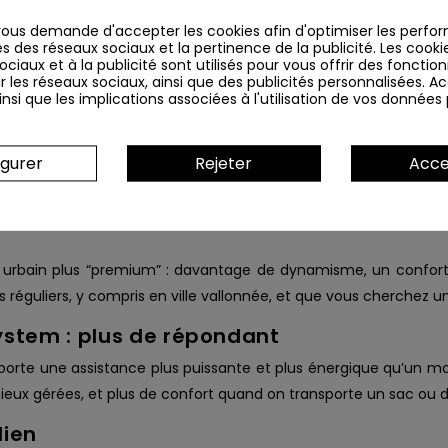
us demande d'accepter les cookies afin d'optimiser les perfor
s des réseaux sociaux et la pertinence de la publicité. Les cookies
ciaux et à la publicité sont utilisés pour vous offrir des fonction
r les réseaux sociaux, ainsi que des publicités personnalisées. 
nsi que les implications associées à l'utilisation de vos données
EN SAVOIR PLUS
CARACTÉRISTIQUES
AVIS
igurer
Rejeter
Acce
le vélo électrique urbain prem
E urbain plus “premium” : davantage de dynamisme, un confort
jets réguliers, y compris en ville vallonnée, et que vous cherchez 
ystem : plus de répondant
orte une assistance plus puissante et plus énergique qu’un mo
 mieux gérées, et plus de confort quand on transporte un sac ou 
dien