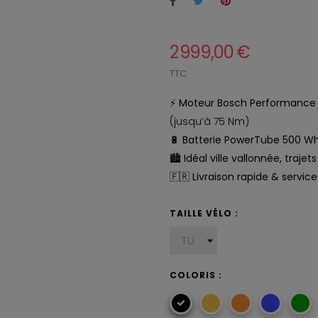
2 999,00 €
TTC
⚡
Moteur Bosch Performance 
(jusqu’à 75 Nm)
🔋
Batterie PowerTube 500 W
🏙️
Idéal ville vallonnée, traje
🇫🇷
Livraison rapide & servic
TAILLE VÉLO :
COLORIS :