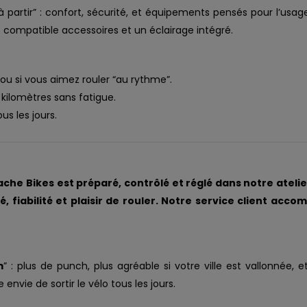
 partir” : confort, sécurité, et équipements pensés pour l’usag
ompatible accessoires et un éclairage intégré.
 ou si vous aimez rouler “au rythme”.
 kilomètres sans fatigue.
ous les jours.
he Bikes est préparé, contrôlé et réglé dans notre atelier
 fiabilité et plaisir de rouler. Notre service client acc
m
” : plus de punch, plus agréable si votre ville est vallonnée, 
vie de sortir le vélo tous les jours.