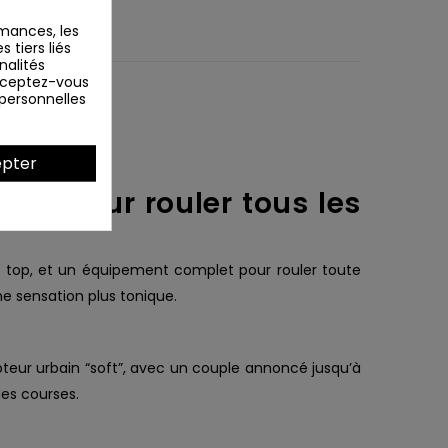
mances, les
 tiers liés
nalités
Acceptez-vous
 personnelles
pter
ium pour rouler tous les
 top, et un équipement complet pour rouler toute
une sensation plus tonique.
teur urbain “soft”, avec un couple annoncé jusqu’à
des courses.