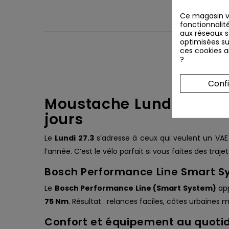
Ce magasin vo
fonctionnalité
aux réseaux so
optimisées su
ces cookies ai
?
Conf
Moustache Lundi 27.3 : 
jours
Le
Lundi 27.3
s’adresse à ceux qui veulent un VA
l’année. C’est le vélo parfait si vous faites des tra
Bosch Performance Line Smart S
Le
Bosch Performance Line (Smart System)
app
75 Nm
. Résultat : relances faciles, côtes urbaines
Confort et équipement au quoti