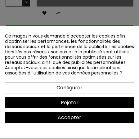


DISPONIBLE EN MAGASIN - CONTACTEZ-

NOUS ✅
Ce magasin vous demande d'accepter les cookies afin
d'optimiser les performances, les fonctionnalités des
réseaux sociaux et la pertinence de la publicité. Les cookies
tiers liés aux réseaux sociaux et à la publicité sont utilisés
pour vous offrir des fonctionnalités optimisées sur les
réseaux sociaux, ainsi que des publicités personnalisées.
Garanties sécurité
Acceptez-vous ces cookies ainsi que les implications
Paiement en ligne 100% sécurisé
associées à l'utilisation de vos données personnelles ?
Politique de livraison
Livraison à domicile en 24/72h
Configurer
Click and Collect
Retrait gratuit dans le magasin de votre choix
Rejeter
Accepter