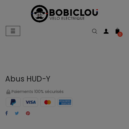
Basculer
☰
la
0
navigation
Abus HUD-Y
Paiements 100% sécurisés